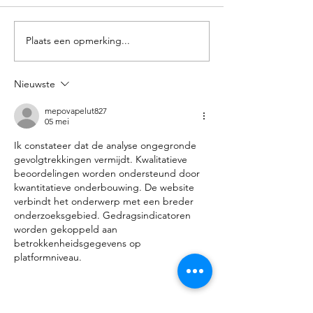
20:00 uur Agenda Opening +
Hattemer Oranjeve
Vaststellen agenda Evaluatie
en rijvereniging H
2025 Notulen ALV Verslag
Hattem samen de ja
Plaats een opmerking...
kascontrole-commissie Pauze
PrePinksterParty. D
Programma 2026
samenwerking ont
Nieuwste
Bestuurswijzigingen
nadat het tradition
Commissie
Concours Hippique
mepovapelut827
05 mei
Ik constateer dat de analyse ongegronde 
gevolgtrekkingen vermijdt. Kwalitatieve 
beoordelingen worden ondersteund door 
kwantitatieve onderbouwing. De website 
verbindt het onderwerp met een breder 
onderzoeksgebied. Gedragsindicatoren 
worden gekoppeld aan 
betrokkenheidsgegevens op 
platformniveau.