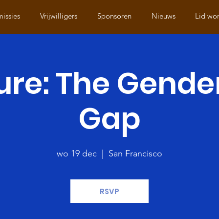
issies
Vrijwilligers
Sponsoren
Nieuws
Lid wo
ure: The Gende
Gap
wo 19 dec
  |  
San Francisco
RSVP