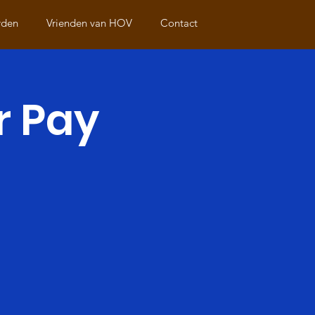
rden
Vrienden van HOV
Contact
r Pay