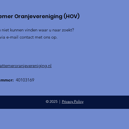
emer Oranjevereniging (HOV)
u niet kunnen vinden waar u naar zoekt?
ia e-mail contact met ons op.
attemeroranjevereniging.nl
ummer:
40103169
© 2025 |
Privacy Policy