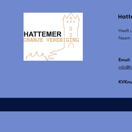
Hatt
Heeft 
Neem v
Email
:
info@h
KVKn